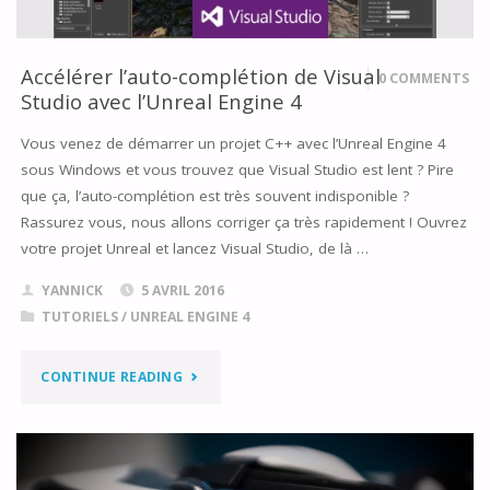
DEVELOPMENT
KIT"
Accélérer l’auto-complétion de Visual
0 COMMENTS
Studio avec l’Unreal Engine 4
Vous venez de démarrer un projet C++ avec l’Unreal Engine 4
sous Windows et vous trouvez que Visual Studio est lent ? Pire
que ça, l’auto-complétion est très souvent indisponible ?
Rassurez vous, nous allons corriger ça très rapidement ! Ouvrez
votre projet Unreal et lancez Visual Studio, de là …
YANNICK
5 AVRIL 2016
TUTORIELS
/
UNREAL ENGINE 4
"ACCÉLÉRER
CONTINUE READING
L’AUTO-
COMPLÉTION