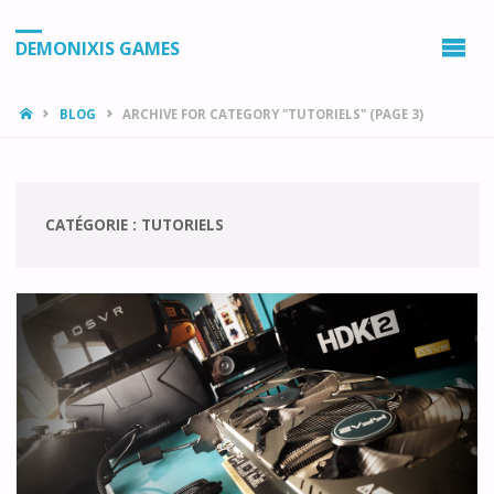
DEMONIXIS GAMES
HOME
BLOG
ARCHIVE FOR CATEGORY "TUTORIELS"
(PAGE 3)
CATÉGORIE :
TUTORIELS