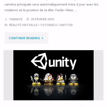
caméra principale sera automatiquement mise à jour avec les
rotations et la position de la tête. Facile ! Mais …
YANNICK
20 FÉVRIER 2016
RÉALITÉ VIRTUELLE
/
TUTORIELS
/
UNITY3D
"DÉVELOPPER
CONTINUE READING
SUR
GEAR
VR
AVEC
UNITY
3D
–