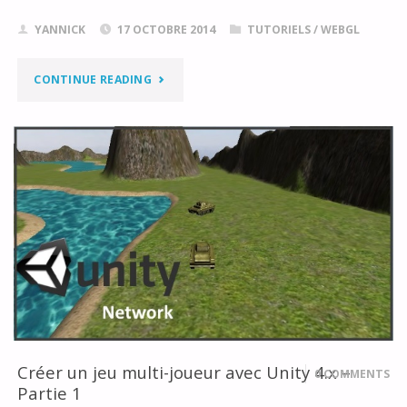
YANNICK
17 OCTOBRE 2014
TUTORIELS
/
WEBGL
"CRÉER
CONTINUE READING
UNE
GRILLE
HEXAGONALE
EN
3D
AVEC
BABYLON.JS"
Créer un jeu multi-joueur avec Unity 4.x –
0 COMMENTS
Partie 1