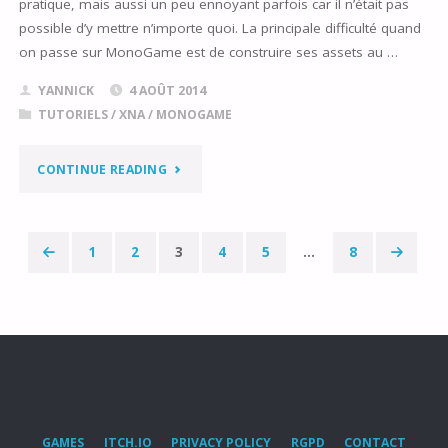
UNITY
pratique, mais aussi un peu ennoyant parfois car il n’était pas
possible d’y mettre n’importe quoi. La principale difficulté quand
4.X
on passe sur MonoGame est de construire ses assets au …
–
YANNICK
4 AOÛT 2014
TUTORIELS
/
XNA / MONOGAME
PARTIE
1"
"COMPILER
CONTINUE READING
SES
SHADERS
1
2
3
4
5
…
8
Pagination
ET
des
RESSOURCES
EN
publications
XNB
GAMES
ITCH.IO
PRIVACY POLICY
RGPD
CONTACT
POUR