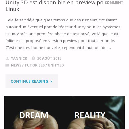
Unity 3D est disponible en preview pour
1 COMMENT
Linux
PARTIE
Cela faisait déjà quelques temps que des rumeurs circulaient
1
autour d’un éventuel port de l’éditeur d’Unity pour les systèmes
:
Linux. Après une première phase de test privé, voilà que le dit
éditeur est proposé en version preview pour tout le monde.
BIEN
C’est une très bonne nouvelle, cependant il faut tout de …
DÉMARRER"
YANNICK
30 AOÛT 2015
NEWS
/
TUTORIELS
/
UNITY3D
"UNITY
CONTINUE READING
3D
EST
DISPONIBLE
EN