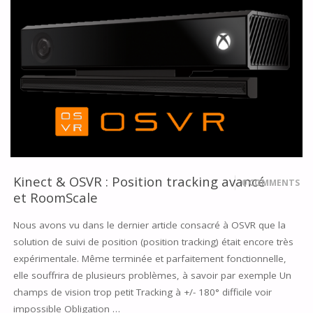
VOUS
VOULEZ
FAIRE
DE
LA
VR
Kinect & OSVR : Position tracking avancé
0 COMMENTS
SUR
et RoomScale
PC
Nous avons vu dans le dernier article consacré à OSVR que la
solution de suivi de position (position tracking) était encore très
?
expérimentale. Même terminée et parfaitement fonctionnelle,
1
elle souffrira de plusieurs problèmes, à savoir par exemple Un
champs de vision trop petit Tracking à +/- 180° difficile voir
–
impossible Obligation …