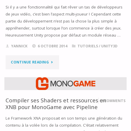
Si il y a une fonctionnalité qui fait rêver un tas de développeurs
de jeux vidéo, c’est bien l’aspect multi-joueur ! Cependant cette
partie du développement n’est pas la chose la plus simple à
appréhender, surtout lorsque l’on commence à créer des jeux.
Heureusement Unity propose par défaut un module réseau …
YANNICK
6 OCTOBRE 2014
TUTORIELS
/
UNITY3D
"CRÉER
CONTINUE READING
UN
JEU
MULTI-
Compiler ses Shaders et ressources en
0 COMMENTS
XNB pour MonoGame avec Pipeline
JOUEUR
Le Framework XNA proposait en son temps une génération du
AVEC
contenu à la volée lors de la compilation. C’était relativement