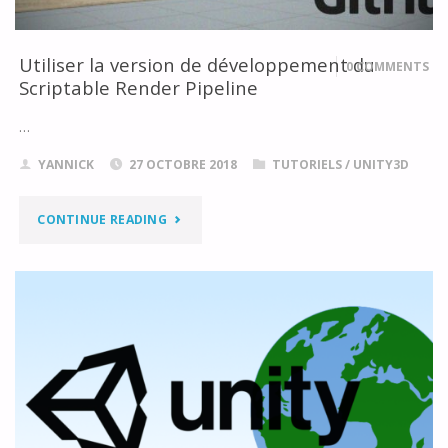
Utiliser la version de développement du
0 COMMENTS
Scriptable Render Pipeline
…
YANNICK
27 OCTOBRE 2018
TUTORIELS
/
UNITY3D
"UTILISER
CONTINUE READING
LA
VERSION
DE
DÉVELOPPEMENT
DU