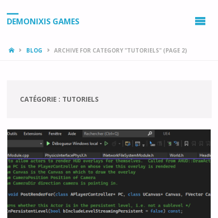
DEMONIXIS GAMES
HOME
BLOG
ARCHIVE FOR CATEGORY "TUTORIELS"
(PAGE 2)
CATÉGORIE :
TUTORIELS