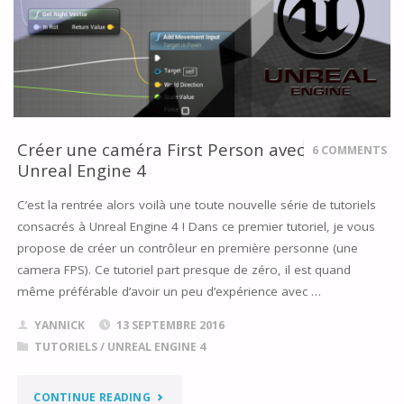
6
AVEC
.NET
4.6
Créer une caméra First Person avec
6 COMMENTS
Unreal Engine 4
SUR
C’est la rentrée alors voilà une toute nouvelle série de tutoriels
UNITY"
consacrés à Unreal Engine 4 ! Dans ce premier tutoriel, je vous
propose de créer un contrôleur en première personne (une
camera FPS). Ce tutoriel part presque de zéro, il est quand
même préférable d’avoir un peu d’expérience avec …
YANNICK
13 SEPTEMBRE 2016
TUTORIELS
/
UNREAL ENGINE 4
"CRÉER
CONTINUE READING