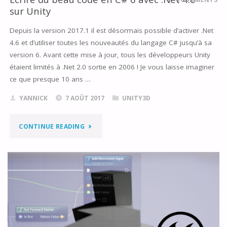
sur Unity
INSIDE/OUT
Depuis la version 2017.1 il est désormais possible d’activer .Net
INTÉGRÉ"
4.6 et d’utiliser toutes les nouveautés du langage C# jusqu’à sa
version 6. Avant cette mise à jour, tous les développeurs Unity
étaient limités à .Net 2.0 sortie en 2006 ! Je vous laisse imaginer
ce que presque 10 ans …
YANNICK
7 AOÛT 2017
UNITY3D
"ECRIRE
CONTINUE READING
DU
BEAU
CODE
EN
C#