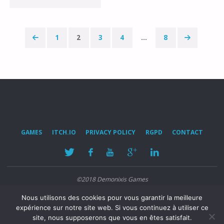
UNE
CAMÉRA
1
2
3
4
…
8
Pagination
FIRST
des
PERSON
AVEC
publications
UNREAL
GAMES
ITCH.IO
PRIVACY POLICY
RGPD
CONTACT
ENGINE
4"
©2018 Demonixis Games
Nous utilisons des cookies pour vous garantir la meilleure
POWERED BY
SEPTERA
&
WORDPRESS.
expérience sur notre site web. Si vous continuez à utiliser ce
site, nous supposerons que vous en êtes satisfait.