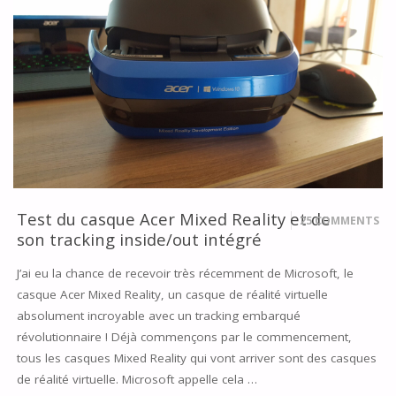
JEUX
POUR
LA
PLATEFORME
WINDOWS
MIXED
Test du casque Acer Mixed Reality et de
REALITY
25 COMMENTS
son tracking inside/out intégré
AVEC
J’ai eu la chance de recevoir très récemment de Microsoft, le
UNITY"
casque Acer Mixed Reality, un casque de réalité virtuelle
absolument incroyable avec un tracking embarqué
révolutionnaire ! Déjà commençons par le commencement,
tous les casques Mixed Reality qui vont arriver sont des casques
de réalité virtuelle. Microsoft appelle cela …