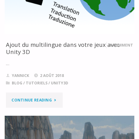
SCRIPTABLE
RENDER
PIPELINE"
Ajout du multilingue dans votre jeux avec
1 COMMENT
Unity 3D
…
YANNICK
2 AOÛT 2018
BLOG
/
TUTORIELS
/
UNITY3D
"AJOUT
CONTINUE READING
DU
MULTILINGUE
DANS