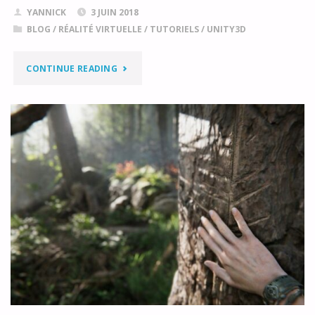
YANNICK
3 JUIN 2018
BLOG
/
RÉALITÉ VIRTUELLE
/
TUTORIELS
/
UNITY3D
"UNITY
CONTINUE READING
2018
:
PRISE
EN
MAIN
DU
LIGHTWEIGHT
RENDER