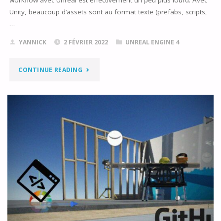
Unity, beaucoup d’assets sont au format texte (prefabs, scripts,
…
YANNICK
2 FÉVRIER 2022
UNREAL ENGINE 4
"MON
CONTINUE READING
WORKFLOW
AVEC
UNREAL
ENGINE"