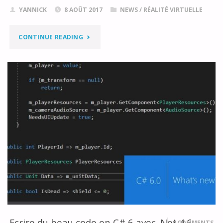
YANNICK
8 AOÛT 2017
NEWS
/
RÉALITÉ VIRTUELLE
"TEST
CONTINUE READING
DU
CASQUE
ACER
MIXED
REALITY
ET
DE
SON
TRACKING
Ecrire du beau code en C# 6 avec .Net 4.6
4 COMMENTS