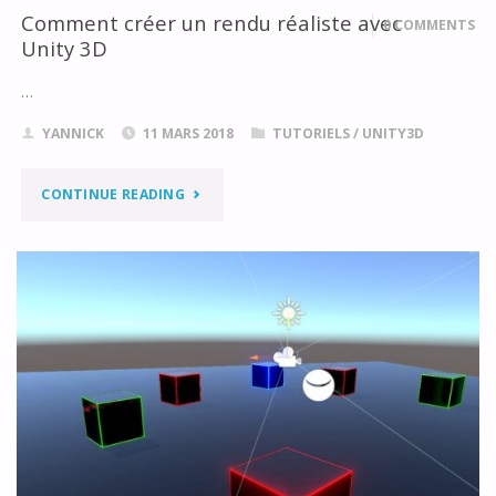
PIPELINE"
Comment créer un rendu réaliste avec
0 COMMENTS
Unity 3D
…
YANNICK
11 MARS 2018
TUTORIELS
/
UNITY3D
"COMMENT
CONTINUE READING
CRÉER
UN
RENDU
RÉALISTE
AVEC
UNITY