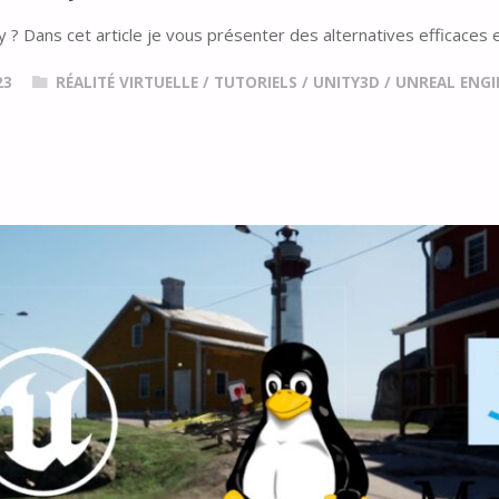
ty ? Dans cet article je vous présenter des alternatives efficace
23
RÉALITÉ VIRTUELLE
/
TUTORIELS
/
UNITY3D
/
UNREAL ENGI
VES