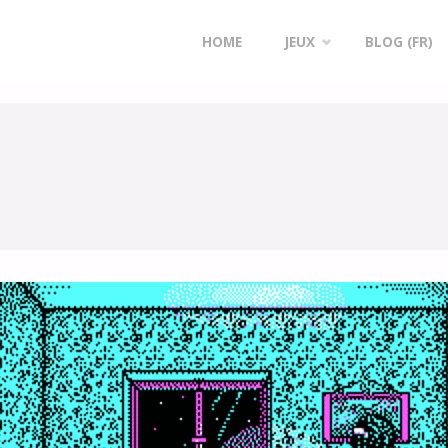
Y "TUTORIELS"
Skip
HOME
JEUX
BLOG (FR)
to
content