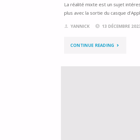
La réalité mixte est un sujet intér
plus avec la sortie du casque d’App
YANNICK
13 DÉCEMBRE 202
"CRÉER
CONTINUE READING
UN
PROJET
MIXED
REALITY
AVEC
UNREAL