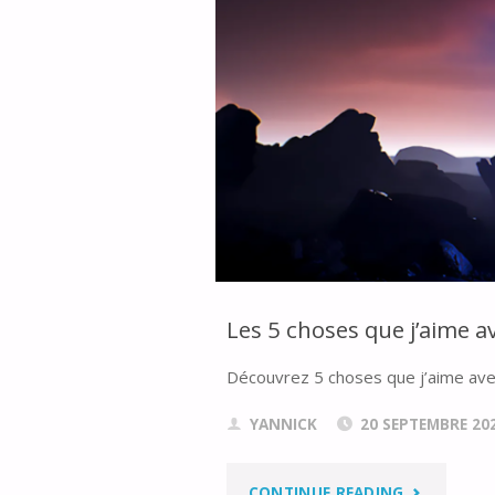
LE
SDK
ANDROID
INTÉGRÉ
DANS
UNITY
Les 5 choses que j’aime a
?"
Découvrez 5 choses que j’aime ave
YANNICK
20 SEPTEMBRE 20
"LES
CONTINUE READING