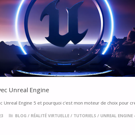
vec Unreal Engine
c Unreal Engine 5 et pourquoi c’est mon moteur de choix pour cr
23
BLOG
/
RÉALITÉ VIRTUELLE
/
TUTORIELS
/
UNREAL ENGINE 