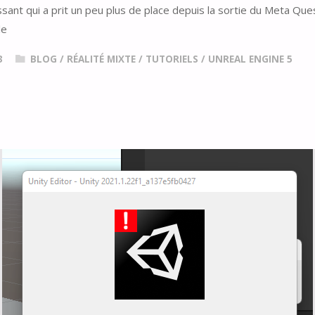
essant qui a prit un peu plus de place depuis la sortie du Meta Qu
le
3
BLOG
/
RÉALITÉ MIXTE
/
TUTORIELS
/
UNREAL ENGINE 5