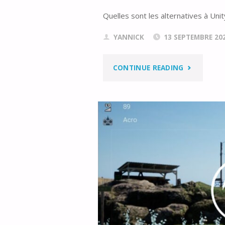
Quelles sont les alternatives à Uni
YANNICK
13 SEPTEMBRE 20
"LES
CONTINUE READING
ALTERNATI
AU
MOTEUR
UNITY
EN
2023"