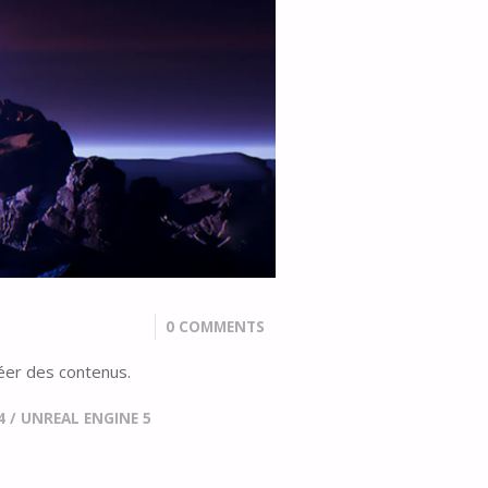
0 COMMENTS
éer des contenus.
4
/
UNREAL ENGINE 5