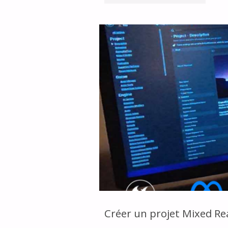
UN
PROJET
WEB
AVEC
L’IA
ET
LE
FAIRE
ÉVOLUER"
Créer un projet Mixed Re