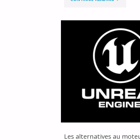
5
CHOSES
QUE
J’AIME
AVEC
UNREAL
ENGINE"
Les alternatives au mote