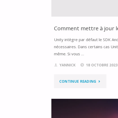
ENGINE
5
POUR
Comment mettre à jour le
META
Unity intègre par défaut le SDK Andr
nécessaires. Dans certains cas Unit
QUEST"
même. Si vous …
YANNICK
18 OCTOBRE 2023
"COMMENT
CONTINUE READING
METTRE
À
JOUR