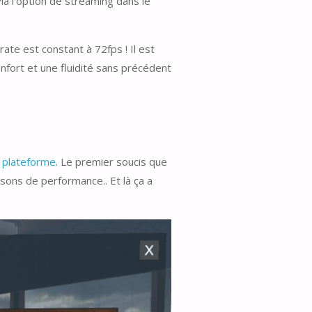
a l’option de streaming dans le
ate est constant à 72fps ! Il est
nfort et une fluidité sans précédent
a plateforme
. Le premier soucis que
isons de performance.. Et là ça a