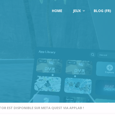
Skip
HOME
JEUX
BLOG (FR)
to
content
OR EST DISPONIBLE SUR META QUEST VIA APPLAB !