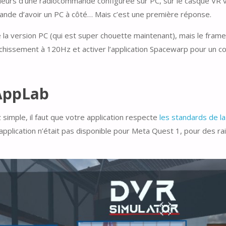
eurs d’une radiocommande configurée sur PC, sur le casque VR vi
mande d’avoir un PC à côté… Mais c’est une première réponse.
la version PC (qui est super chouette maintenant), mais le framer
ichissement à 120Hz et activer l’application Spacewarp pour un co
 AppLab
simple, il faut que votre application respecte
les standards de l
’application n’était pas disponible pour Meta Quest 1, pour des ra