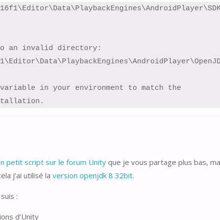
16f1\Editor\Data\PlaybackEngines\AndroidPlayer\SDK
o an invalid directory: 
1\Editor\Data\PlaybackEngines\AndroidPlayer\OpenJD
variable in your environment to match the

tallation.
n petit script sur le forum Unity
que je vous partage plus bas, mai
a j’ai utilisé la
version openjdk 8 32bit
.
suis :
tions d’Unity