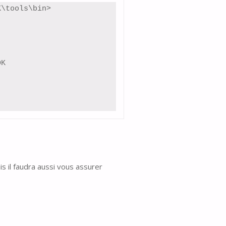
\tools\bin> 
K

s il faudra aussi vous assurer