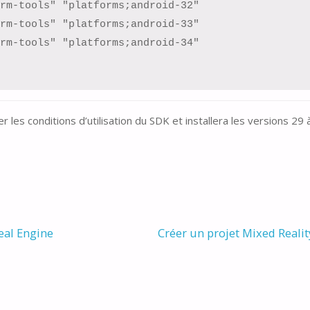
rm-tools" "platforms;android-32"

rm-tools" "platforms;android-33"

rm-tools" "platforms;android-34"

les conditions d’utilisation du SDK et installera les versions 29 à
eal Engine
Créer un projet Mixed Reali