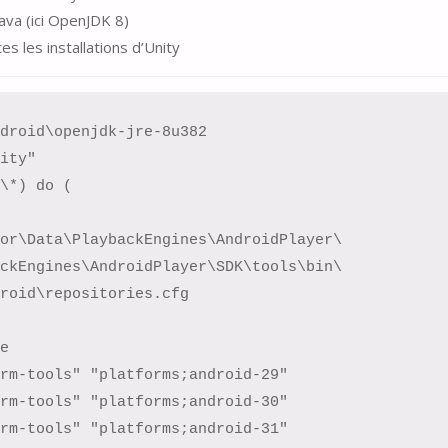
va (ici OpenJDK 8)
es les installations d’Unity
droid\openjdk-jre-8u382

ity"

\*) do (

or\Data\PlaybackEngines\AndroidPlayer\

ckEngines\AndroidPlayer\SDK\tools\bin\

roid\repositories.cfg



rm-tools" "platforms;android-29"

rm-tools" "platforms;android-30"

rm-tools" "platforms;android-31"
