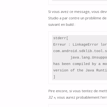
Si vous avez ce message, vous devez
Studio a par contre un problème de 
suivant en build :
stderr[

Erreur : LinkageError lor
com.android.sdklib.tool.s
	java.lang.UnsupportedClassVersionError: com/android/sdklib/tool/sdkmanager/SdkManagerCli 
has been compiled by a mo
version of the Java Runti
]
Pire encore, si vous tentez de met
32 »
, vous aurez probablement l’err