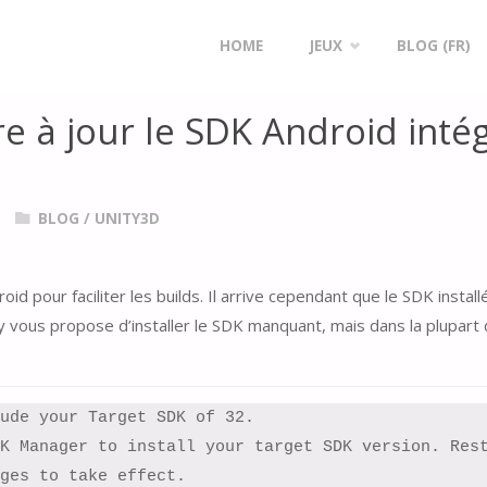
OUR LE SDK ANDROID INTÉGRÉ DANS UNITY ?
Skip
HOME
JEUX
BLOG (FR)
to
 à jour le SDK Android inté
content
BLOG
/
UNITY3D
oid pour faciliter les builds. Il arrive cependant que le SDK insta
 vous propose d’installer le SDK manquant, mais dans la plupart de
ude your Target SDK of 32.

K Manager to install your target SDK version. Rest
ges to take effect.