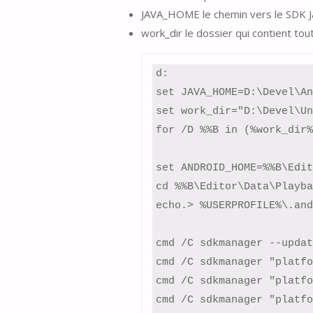
JAVA_HOME le chemin vers le SDK Ja
work_dir le dossier qui contient tout
d:

set JAVA_HOME=D:\Devel\An
set work_dir="D:\Devel\Un
for /D %%B in (%work_dir%
set ANDROID_HOME=%%B\Edit
cd %%B\Editor\Data\Playba
echo.> %USERPROFILE%\.and
cmd /C sdkmanager --update
cmd /C sdkmanager "platfo
cmd /C sdkmanager "platfo
cmd /C sdkmanager "platfo