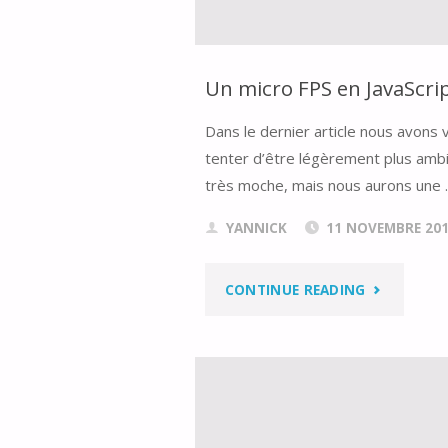
EN
3D
Un micro FPS en JavaScri
AVEC
Dans le dernier article nous avons
tenter d’être légèrement plus ambit
BABYLON.JS
très moche, mais nous aurons une
YANNICK
11 NOVEMBRE 20
"UN
CONTINUE READING
MICRO
FPS
EN