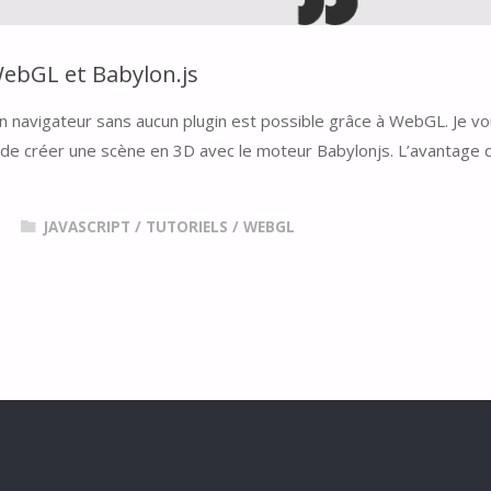
ebGL et Babylon.js
"
n navigateur sans aucun plugin est possible grâce à WebGL. Je v
 de créer une scène en 3D avec le moteur Babylonjs. L’avantage 
3
JAVASCRIPT
/
TUTORIELS
/
WEBGL