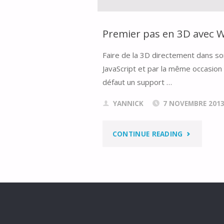
JAVASCRIPT
AVEC
Premier pas en 3D avec W
BABYLONJS
Faire de la 3D directement dans so
JavaScript et par la même occasion
défaut un support …
YANNICK
7 NOVEMBRE 201
"PREMIER
CONTINUE READING
PAS
EN
3D
AVEC