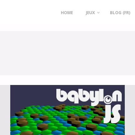
RIPT
ARCHIVE FOR CATEGORY "WEBGL"
Skip
HOME
JEUX
BLOG (FR)
to
content