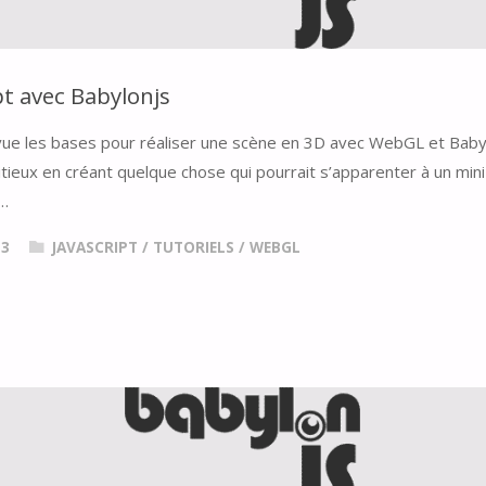
pt avec Babylonjs
 vue les bases pour réaliser une scène en 3D avec WebGL et Babyl
ieux en créant quelque chose qui pourrait s’apparenter à un mini
"
 …
13
JAVASCRIPT
/
TUTORIELS
/
WEBGL