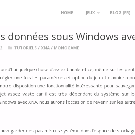
GARDER DES DONNÉES SOUS WINDOWS AVEC XNA
Skip
HOME
JEUX
BLOG (FR)
to
s données sous Windows av
content
12
TUTORIELS
/
XNA / MONOGAME
urd’hui quelque chose d’assez banale et ce, même sur les petit
 régler une fois les paramètres et option du jeu et d’avoir s
otre disposition une fonctionnalité intéressante pour sauveg
ujet assez vaste car il est très dépendant du système sur le
indows avec XNA, nous aurons l’occasion de revenir sur les autre
e sauvegarder des paramètres système dans l’espace de stockage d