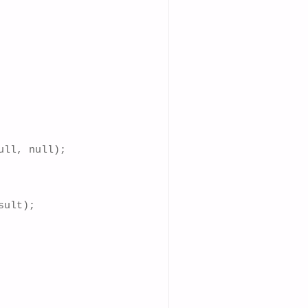
ll, null);

ult);
