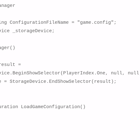
nager

ing ConfigurationFileName = "game.config";

ice _storageDevice;

ger()

esult =  

e = StorageDevice.EndShowSelector(result);

ration LoadGameConfiguration()
