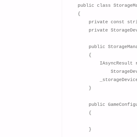
    public class StorageMa
    {

        private const str
        private StorageDev
        public StorageMana
        {

            IAsyncResult r
		StorageDevice.BeginShowSelector(PlayerIndex.One, null, null);

            _storageDevic
        }

        public GameConfigu
        {

        }
