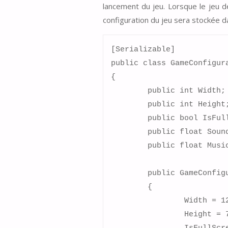
lancement du jeu. Lorsque le jeu dé
configuration du jeu sera stockée da
[Serializable]

public class GameConfigura
{

	public int Width;

	public int Height;

	public bool IsFullScreen;

	public float SoundVolume;

	public float MusicVolume;

	public GameConfiguration()

	{

		Width = 1280;

		Height = 720;
