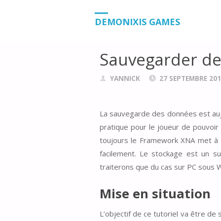
HOME
BLOG
TUTORIELS
SAUVE
DEMONIXIS GAMES
Sauvegarder de
YANNICK
27 SEPTEMBRE 20
La sauvegarde des données est aujo
pratique pour le joueur de pouvoir
toujours le Framework XNA met à n
facilement. Le stockage est un s
traiterons que du cas sur PC sous W
Mise en situation
L’objectif de ce tutoriel va être d