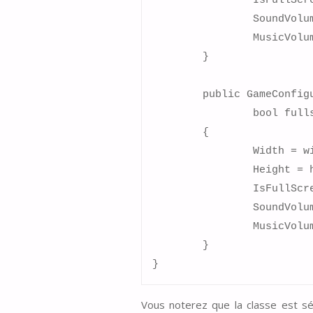
		IsFullScreen = false;

		SoundVolume = 0.7f;

		MusicVolume = 0.9f;

	}

	public GameConfiguration(int width, int height, 

		bool fullscreen, float soundVolume, float musicVolume)

	{

		Width = width;

		Height = height;

		IsFullScreen = fullscreen;

		SoundVolume = soundVolume;

		MusicVolume = musicVolume;

	}

}
Vous noterez que la classe est sé