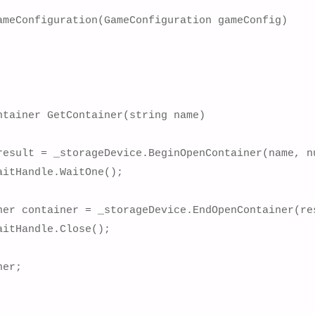
ameConfiguration(GameConfiguration gameConfig)

tainer GetContainer(string name)

result = _storageDevice.BeginOpenContainer(name, nu
itHandle.WaitOne();

ner container = _storageDevice.EndOpenContainer(res
itHandle.Close();

er;
