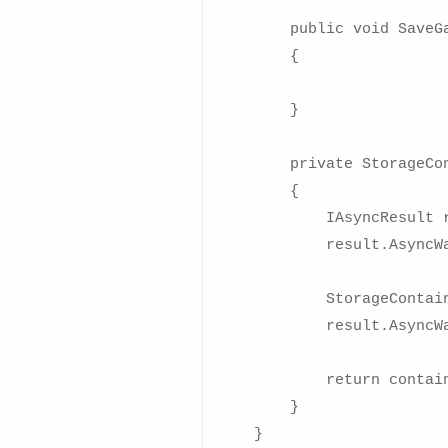
        public void SaveG
        {

        }

        private StorageCon
        {

            IAsyncResult 
            result.AsyncWa
            StorageContai
            result.AsyncWa
            return contain
        }

    }
