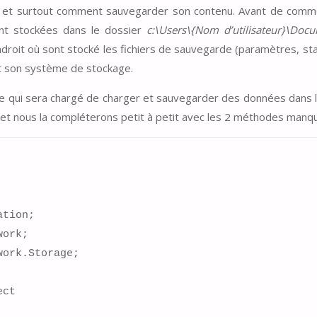
e et surtout comment sauvegarder son contenu. Avant de commen
nt stockées dans le dossier
c:\Users\{Nom d’utilisateur}\Do
ndroit où sont stocké les fichiers de sauvegarde (paramètres, sta
et son système de stockage.
e qui sera chargé de charger et sauvegarder des données dans l’e
 et nous la compléterons petit à petit avec les 2 méthodes manq
tion;

ork;

ork.Storage;

ct
