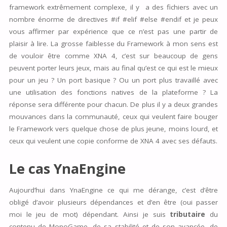
framework extrêmement complexe, il y a des fichiers avec un
nombre énorme de directives #if #elif #else #endif et je peux
vous affirmer par expérience que ce n’est pas une partir de
plaisir à lire. La grosse faiblesse du Framework à mon sens est
de vouloir être comme XNA 4, c’est sur beaucoup de gens
peuvent porter leurs jeux, mais au final qu’est ce qui est le mieux
pour un jeu ? Un port basique ? Ou un port plus travaillé avec
une utilisation des fonctions natives de la plateforme ? La
réponse sera différente pour chacun. De plus il y a deux grandes
mouvances dans la communauté, ceux qui veulent faire bouger
le Framework vers quelque chose de plus jeune, moins lourd, et
ceux qui veulent une copie conforme de XNA 4 avec ses défauts.
Le cas YnaEngine
Aujourd’hui dans YnaEngine ce qui me dérange, c’est d’être
obligé d’avoir plusieurs dépendances et d’en être (oui passer
moi le jeu de mot) dépendant. Ainsi je suis
tributaire
du
contenu de MonoGame, de sa stabilité et de son avancée, de