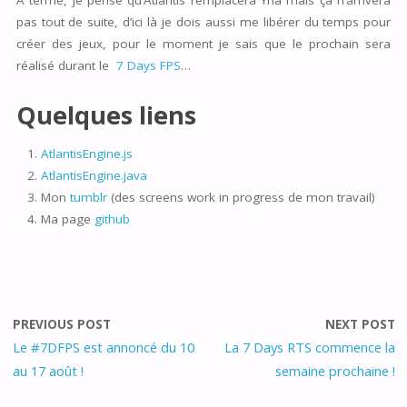
A terme, je pense qu’Atlantis remplacera Yna mais ça n’arrivera
pas tout de suite, d’ici là je dois aussi me libérer du temps pour
créer des jeux, pour le moment je sais que le prochain sera
réalisé durant le
7 Days FPS
…
Quelques liens
AtlantisEngine.js
AtlantisEngine.java
Mon
tumblr
(des screens work in progress de mon travail)
Ma page
github
PREVIOUS POST
NEXT POST
Le #7DFPS est annoncé du 10
La 7 Days RTS commence la
au 17 août !
semaine prochaine !