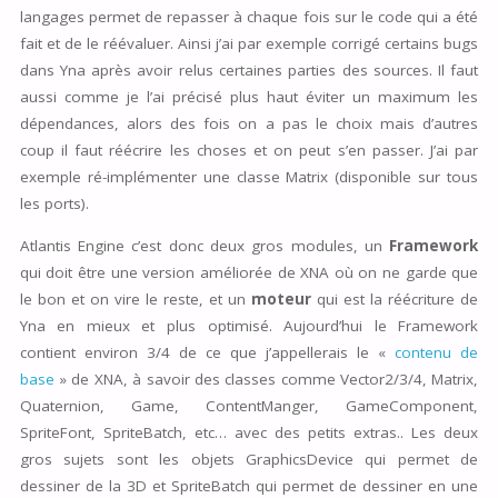
langages permet de repasser à chaque fois sur le code qui a été
fait et de le réévaluer. Ainsi j’ai par exemple corrigé certains bugs
dans Yna après avoir relus certaines parties des sources. Il faut
aussi comme je l’ai précisé plus haut éviter un maximum les
dépendances, alors des fois on a pas le choix mais d’autres
coup il faut réécrire les choses et on peut s’en passer. J’ai par
exemple ré-implémenter une classe Matrix (disponible sur tous
les ports).
Atlantis Engine c’est donc deux gros modules, un
Framework
qui doit être une version améliorée de XNA où on ne garde que
le bon et on vire le reste, et un
moteur
qui est la réécriture de
Yna en mieux et plus optimisé. Aujourd’hui le Framework
contient environ 3/4 de ce que j’appellerais le «
contenu de
base
» de XNA, à savoir des classes comme Vector2/3/4, Matrix,
Quaternion, Game, ContentManger, GameComponent,
SpriteFont, SpriteBatch, etc… avec des petits extras.. Les deux
gros sujets sont les objets GraphicsDevice qui permet de
dessiner de la 3D et SpriteBatch qui permet de dessiner en une