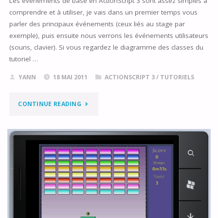
Les événements de base en ActionScript 3 sont assez simples à
comprendre et à utiliser, je vais dans un premier temps vous
parler des principaux événements (ceux liés au stage par
exemple), puis ensuite nous verrons les événements utilisateurs
(souris, clavier). Si vous regardez le diagramme des classes du
tutoriel …
YANN
18 MAI 2011
ACTIONSCRIPT 3
/
TUTORIELS
"TUTORIEL
CONTINUE READING
6
:
LES
ÉVÉNEMENTS
DE