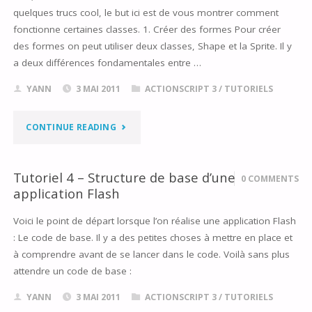
quelques trucs cool, le but ici est de vous montrer comment
fonctionne certaines classes. 1. Créer des formes Pour créer
des formes on peut utiliser deux classes, Shape et la Sprite. Il y
a deux différences fondamentales entre …
YANN
3 MAI 2011
ACTIONSCRIPT 3
/
TUTORIELS
"TUTORIEL
CONTINUE READING
5
Tutoriel 4 – Structure de base d’une
0 COMMENTS
–
application Flash
JOUER
Voici le point de départ lorsque l’on réalise une application Flash
: Le code de base. Il y a des petites choses à mettre en place et
AVEC
à comprendre avant de se lancer dans le code. Voilà sans plus
LES
attendre un code de base :
OBJETS
YANN
3 MAI 2011
ACTIONSCRIPT 3
/
TUTORIELS