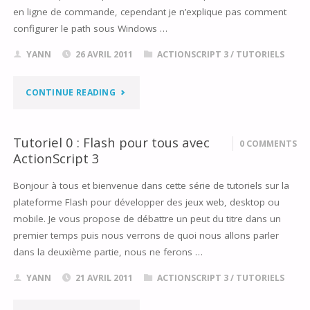
en ligne de commande, cependant je n’explique pas comment
configurer le path sous Windows …
YANN
26 AVRIL 2011
ACTIONSCRIPT 3
/
TUTORIELS
"TUTORIEL
CONTINUE READING
1
Tutoriel 0 : Flash pour tous avec
0 COMMENTS
:
ActionScript 3
COMPILATION
Bonjour à tous et bienvenue dans cette série de tutoriels sur la
plateforme Flash pour développer des jeux web, desktop ou
EN
mobile. Je vous propose de débattre un peut du titre dans un
LIGNE
premier temps puis nous verrons de quoi nous allons parler
dans la deuxième partie, nous ne ferons …
DE
YANN
21 AVRIL 2011
ACTIONSCRIPT 3
/
TUTORIELS
COMMANDE