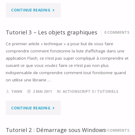
(SHAPE
"TUTORIEL
CONTINUE READING
ET
4
SPRITE)"
Tutoriel 3 – Les objets graphiques
0 COMMENTS
–
Ce premier article « technique » a pour but de vous faire
STRUCTURE
comprendre comment fonctionne la liste d’affichage dans une
DE
application Flash, ce n’est pas super compliqué à comprendre et
suivant ce que vous voulez faire ce n’est pas non plus
BASE
indispensable de comprendre comment tout fonctionne quand
on utilise une librairie …
D’UNE
YANN
2 MAI 2011
ACTIONSCRIPT 3
/
TUTORIELS
APPLICATION
FLASH"
"TUTORIEL
CONTINUE READING
3
Tutoriel 2 : Démarrage sous Windows
0 COMMENTS
–