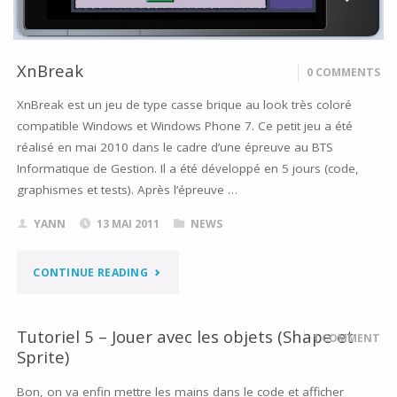
BASE
EN
XnBreak
0 COMMENTS
FLASH"
XnBreak est un jeu de type casse brique au look très coloré
compatible Windows et Windows Phone 7. Ce petit jeu a été
réalisé en mai 2010 dans le cadre d’une épreuve au BTS
Informatique de Gestion. Il a été développé en 5 jours (code,
graphismes et tests). Après l’épreuve …
YANN
13 MAI 2011
NEWS
"XNBREAK"
CONTINUE READING
Tutoriel 5 – Jouer avec les objets (Shape et
1 COMMENT
Sprite)
Bon, on va enfin mettre les mains dans le code et afficher