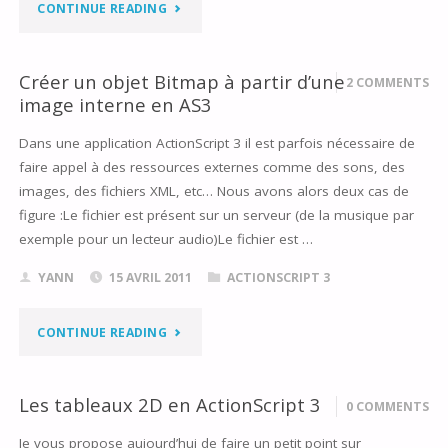
(LINUX/MAC)"
"TUTORIEL
CONTINUE READING
0
Créer un objet Bitmap à partir d’une
2 COMMENTS
:
image interne en AS3
FLASH
Dans une application ActionScript 3 il est parfois nécessaire de
faire appel à des ressources externes comme des sons, des
POUR
images, des fichiers XML, etc… Nous avons alors deux cas de
TOUS
figure :Le fichier est présent sur un serveur (de la musique par
exemple pour un lecteur audio)Le fichier est …
AVEC
YANN
15 AVRIL 2011
ACTIONSCRIPT 3
ACTIONSCRIPT
3"
"CRÉER
CONTINUE READING
UN
Les tableaux 2D en ActionScript 3
0 COMMENTS
OBJET
Je vous propose aujourd’hui de faire un petit point sur