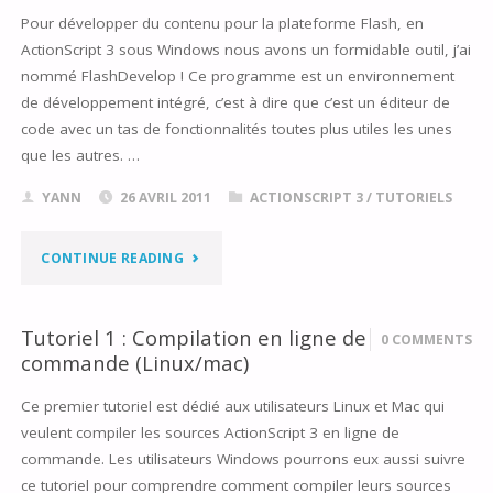
Pour développer du contenu pour la plateforme Flash, en
LES
ActionScript 3 sous Windows nous avons un formidable outil, j’ai
OBJETS
nommé FlashDevelop ! Ce programme est un environnement
de développement intégré, c’est à dire que c’est un éditeur de
GRAPHIQUES"
code avec un tas de fonctionnalités toutes plus utiles les unes
que les autres. …
YANN
26 AVRIL 2011
ACTIONSCRIPT 3
/
TUTORIELS
"TUTORIEL
CONTINUE READING
2
Tutoriel 1 : Compilation en ligne de
0 COMMENTS
:
commande (Linux/mac)
DÉMARRAGE
Ce premier tutoriel est dédié aux utilisateurs Linux et Mac qui
veulent compiler les sources ActionScript 3 en ligne de
SOUS
commande. Les utilisateurs Windows pourrons eux aussi suivre
WINDOWS"
ce tutoriel pour comprendre comment compiler leurs sources